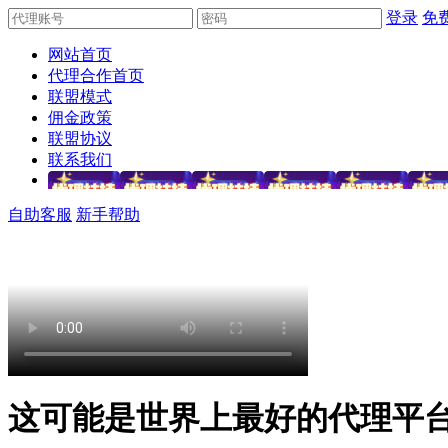
登录
免
网站首页
代理合作首页
联盟模式
佣金政策
联盟协议
联系我们
自助客服
新手帮助
这可能是世界上最好的代理平