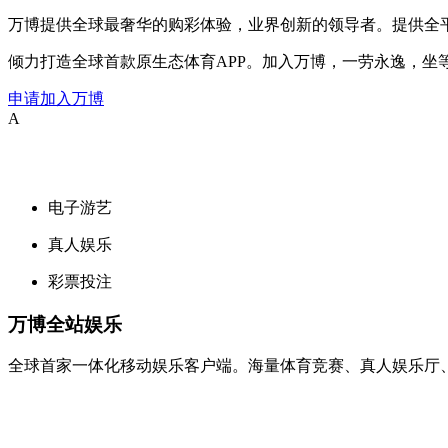
万博提供全球最奢华的购彩体验，业界创新的领导者。提供全平
倾力打造全球首款原生态体育APP。
加入万博，一劳永逸，坐
申请加入万博
A
电子游艺
真人娱乐
彩票投注
万博全站娱乐
全球首家一体化移动娱乐客户端。海量体育竞赛、真人娱乐厅