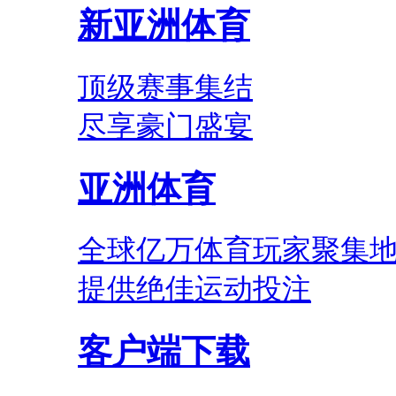
新亚洲体育
顶级赛事集结
尽享豪门盛宴
亚洲体育
全球亿万体育玩家聚集
提供绝佳运动投注
客户端下载