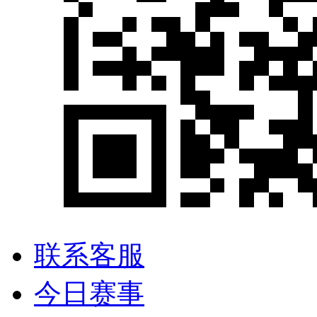
联系客服
今日赛事