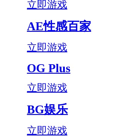
立即游戏
AE性感百家
立即游戏
OG Plus
立即游戏
BG娱乐
立即游戏