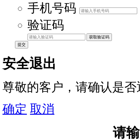
手机号码
验证码
安全退出
尊敬的客户，请确认是否
确定
取消
请输