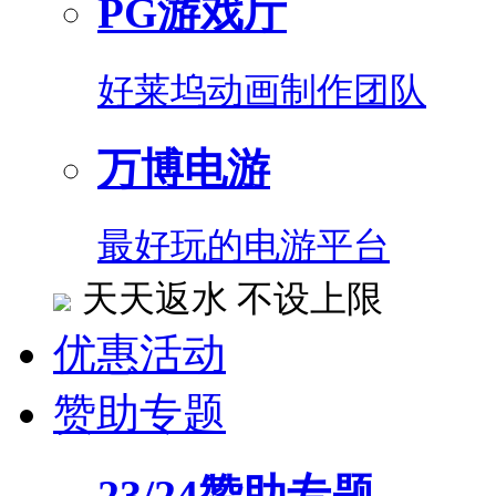
PG游戏厅
好莱坞动画制作团队
万博电游
最好玩的电游平台
天天返水 不设上限
优惠活动
赞助专题
23/24赞助专题