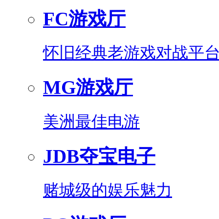
FC游戏厅
怀旧经典老游戏对战平
MG游戏厅
美洲最佳电游
JDB夺宝电子
赌城级的娱乐魅力