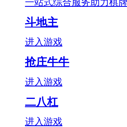
一站式综合服务助力棋
斗地主
进入游戏
抢庄牛牛
进入游戏
二八杠
进入游戏