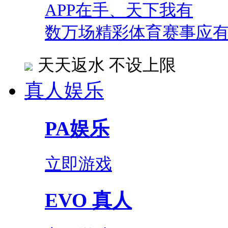
APP在手、天下我有
数万场精彩体育赛事应
天天返水 不设上限
真人娱乐
PA娱乐
立即游戏
EVO 真人