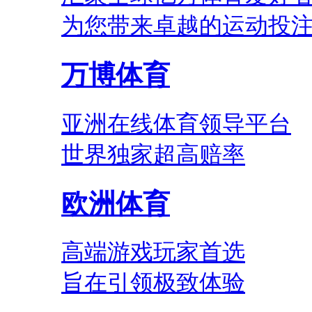
为您带来卓越的运动投
万博体育
亚洲在线体育领导平台
世界独家超高赔率
欧洲体育
高端游戏玩家首选
旨在引领极致体验