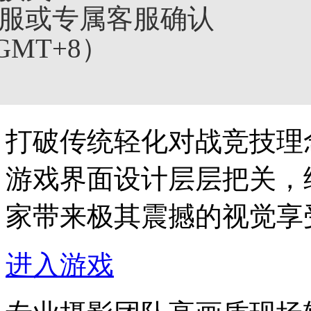
服或专属客服确认
GMT+8）
打破传统轻化对战竞技理
游戏界面设计层层把关，
家带来极其震撼的视觉享
进入游戏