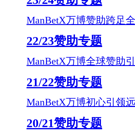
ManBetX万博赞助跨
22/23赞助专题
ManBetX万博全球赞助
21/22赞助专题
ManBetX万博初心引领
20/21赞助专题