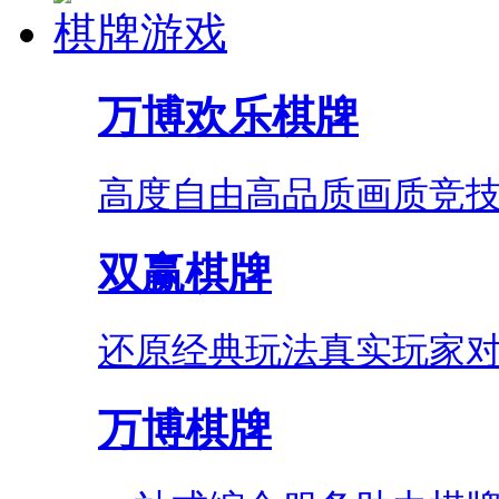
棋牌游戏
万博欢乐棋牌
高度自由高品质画质竞
双赢棋牌
还原经典玩法真实玩家
万博棋牌