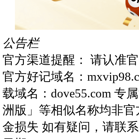
公告栏
官方渠道提醒： 请认准
官方好记域名：mxvip98.c
载域名：dove55.com
洲版」等相似名称均非官
金损失 如有疑问，请联