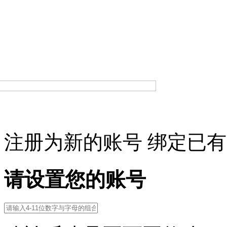
注册为新的账号
绑定已有
请设置您的账号