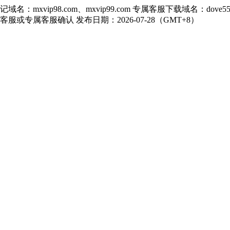
xvip98.com、mxvip99.com 专属客服下载域名：dov
专属客服确认 发布日期：2026-07-28（GMT+8）