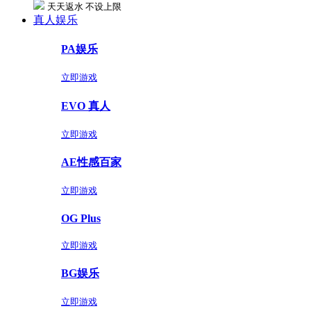
天天返水 不设上限
真人娱乐
PA娱乐
立即游戏
EVO 真人
立即游戏
AE性感百家
立即游戏
OG Plus
立即游戏
BG娱乐
立即游戏