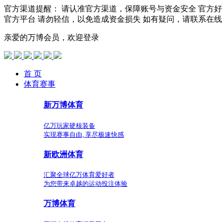
官方渠道提醒： 请认准官方渠道，保障账号与资金安全 官方好记域名：m
官方平台 请勿轻信，以免造成资金损失 如有疑问，请联系在线客服或
亲爱的万博会员，
欢迎登录
首 页
体育赛事
新万博体育
亿万玩家硬核装备
实现赛事自由, 享尽极速快感
新欧洲体育
汇聚全球亿万体育爱好者
为您带来卓越的运动投注体验
万博体育