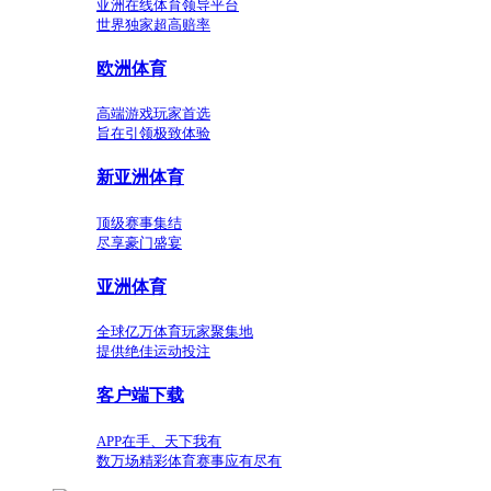
亚洲在线体育领导平台
世界独家超高赔率
欧洲体育
高端游戏玩家首选
旨在引领极致体验
新亚洲体育
顶级赛事集结
尽享豪门盛宴
亚洲体育
全球亿万体育玩家聚集地
提供绝佳运动投注
客户端下载
APP在手、天下我有
数万场精彩体育赛事应有尽有