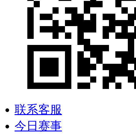
联系客服
今日赛事