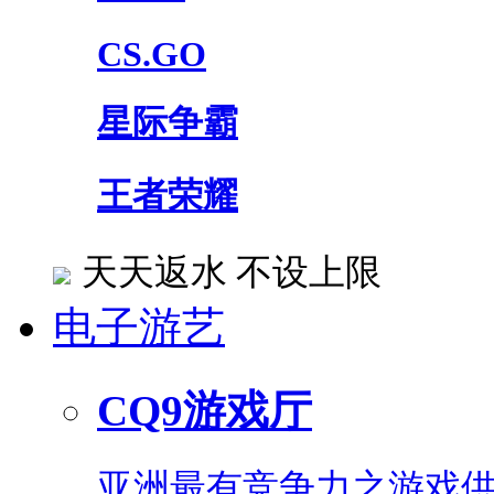
CS.GO
星际争霸
王者荣耀
天天返水 不设上限
电子游艺
CQ9游戏厅
亚洲最有竞争力之游戏