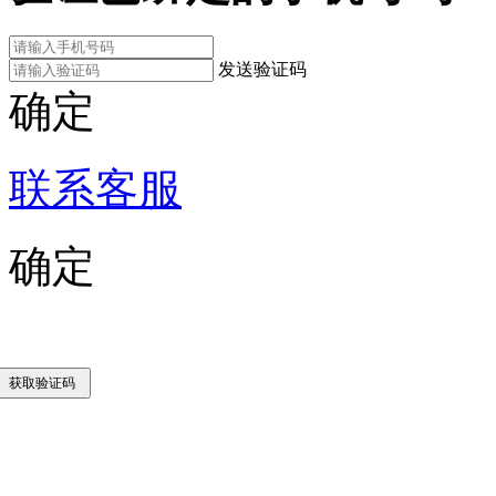
发送验证码
确定
联系客服
确定