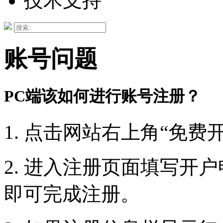
技术支持
账号问题
PC端该如何进行账号注册？
1. 点击网站右上角“免费
2. 进入注册页面填写开
即可完成注册。