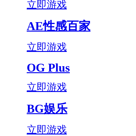
立即游戏
AE性感百家
立即游戏
OG Plus
立即游戏
BG娱乐
立即游戏