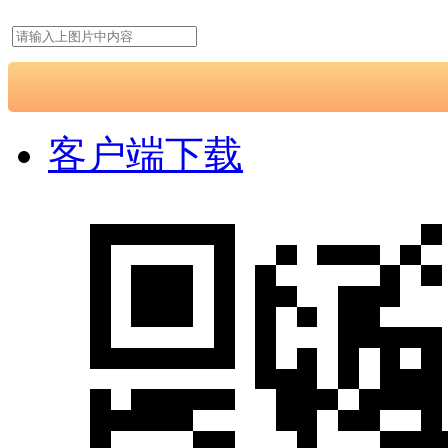
客户端下载