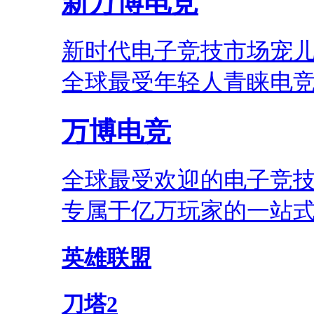
新万博电竞
新时代电子竞技市场宠
全球最受年轻人青睐电
万博电竞
全球最受欢迎的电子竞
专属于亿万玩家的一站
英雄联盟
刀塔2