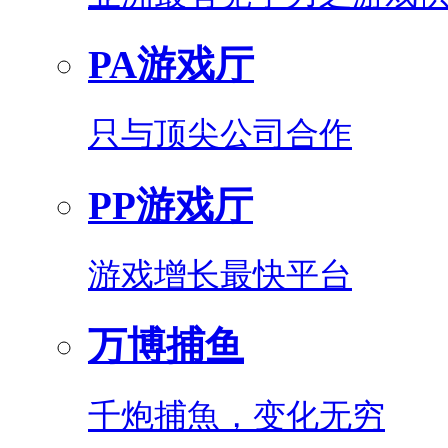
PA游戏厅
只与顶尖公司合作
PP游戏厅
游戏增长最快平台
万博捕鱼
千炮捕魚，变化无穷