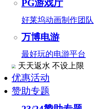
PG游戏厅
好莱坞动画制作团队
万博电游
最好玩的电游平台
天天返水 不设上限
优惠活动
赞助专题
23/24赞助专题