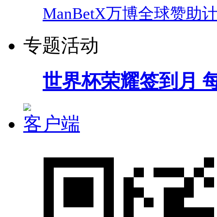
ManBetX万博全球赞
专题活动
世界杯荣耀签到月 
客户端